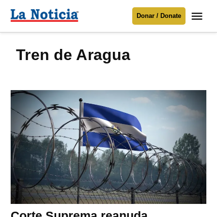
Saltar
Me
Donar / Donate
al
La
Noticia
contenido
Tren de Aragua
Para mantenerte informado necesitamos
tu apoyo
.
Donar
Corte Suprema reanuda