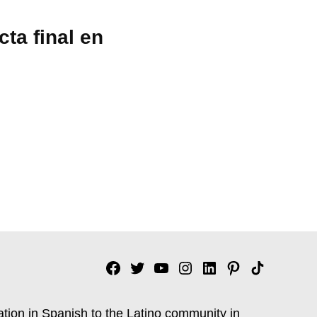
ta final en
Facebook
Twitter
YouTube
Instagram
Linkedin
Pinterest
Tik
tok
ation in Spanish to the Latino community in