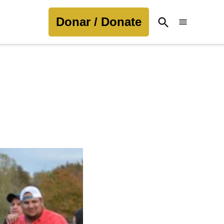
Donar / Donate
Open
Search