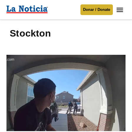
Saltar
Me
Donar / Donate
al
La
Noticia
contenido
Stockton
Para mantenerte informado necesitamos
tu apoyo
.
Donar