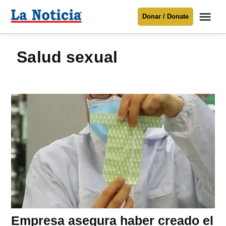
Saltar
Me
Donar / Donate
al
La
Noticia
contenido
salud sexual
Para mantenerte informado necesitamos
tu apoyo
.
Donar
Empresa asegura haber creado el