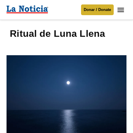
Saltar
Me
Donar / Donate
al
La
Noticia
contenido
ritual de Luna Llena
Para mantenerte informado necesitamos
tu apoyo
.
Donar