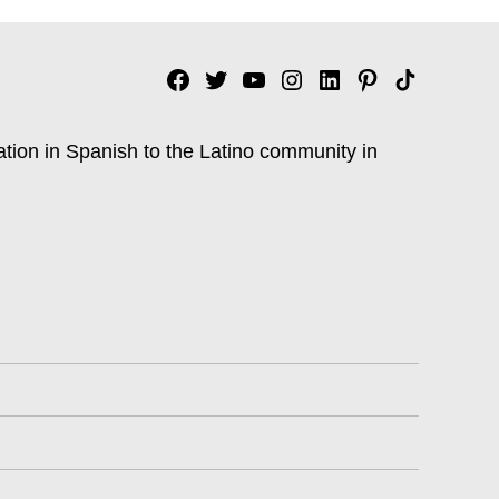
Facebook
Twitter
YouTube
Instagram
Linkedin
Pinterest
Tik
tok
ation in Spanish to the Latino community in