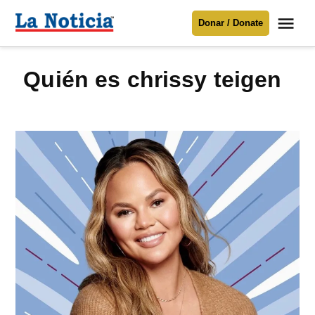
Saltar
Me
Donar / Donate
al
La
Noticia
contenido
quién es chrissy teigen
Para mantenerte informado necesitamos
tu apoyo
.
Donar