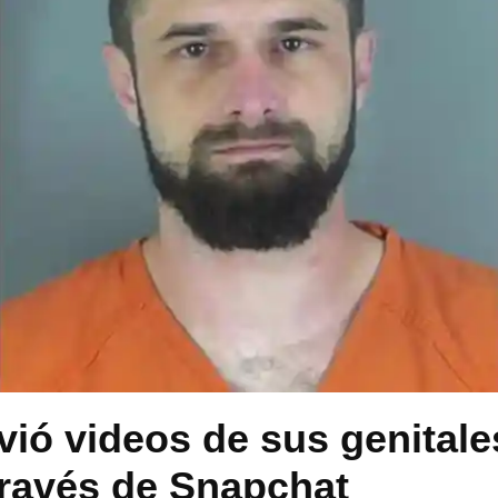
vió videos de sus genitale
través de Snapchat