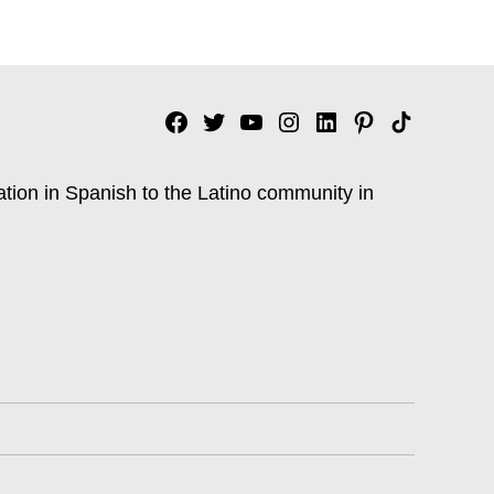
Facebook
Twitter
YouTube
Instagram
Linkedin
Pinterest
Tik
tok
ation in Spanish to the Latino community in