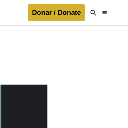
Donar / Donate
Open
Search
g