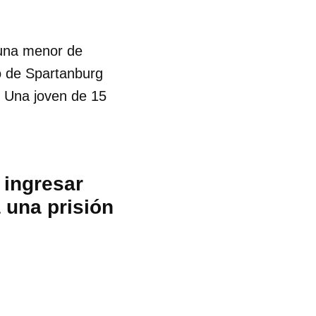
 una menor de
do de Spartanburg
. Una joven de 15
r ingresar
 una prisión