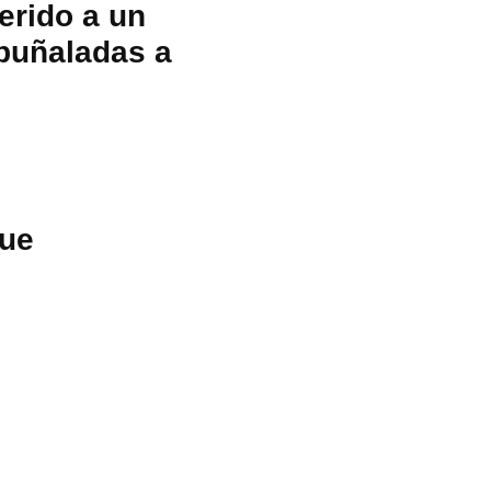
herido a un
 puñaladas a
fue