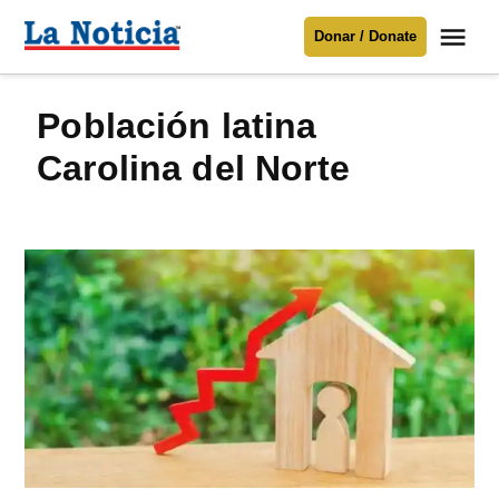
Saltar
Me
Donar / Donate
al
La
Noticia
contenido
Población latina
Para mantenerte informado necesitamos
tu apoyo
.
Carolina del Norte
Donar