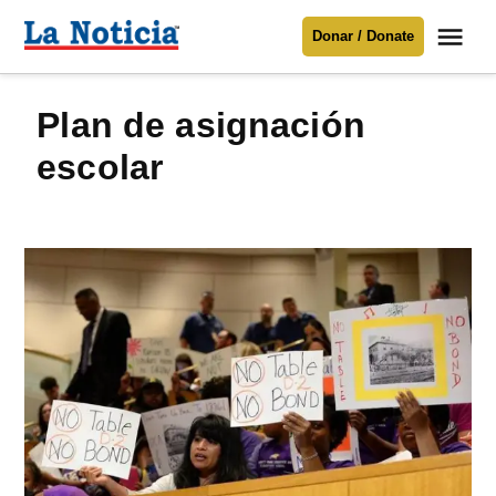
Saltar
Me
Donar / Donate
al
La
Noticia
contenido
plan de asignación
Para mantenerte informado necesitamos
tu apoyo
.
escolar
Donar