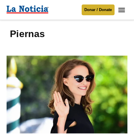
Saltar
Me
Donar / Donate
al
La
Noticia
contenido
piernas
Para mantenerte informado necesitamos
tu apoyo
.
Donar