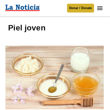
Saltar
Me
Donar / Donate
al
La
Noticia
contenido
piel joven
Para mantenerte informado necesitamos
tu apoyo
.
Donar