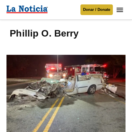
Saltar
Me
Donar / Donate
al
La
Noticia
contenido
Phillip O. Berry
Para mantenerte informado necesitamos
tu apoyo
.
Donar