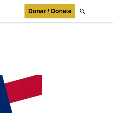
Donar / Donate
Open
Search