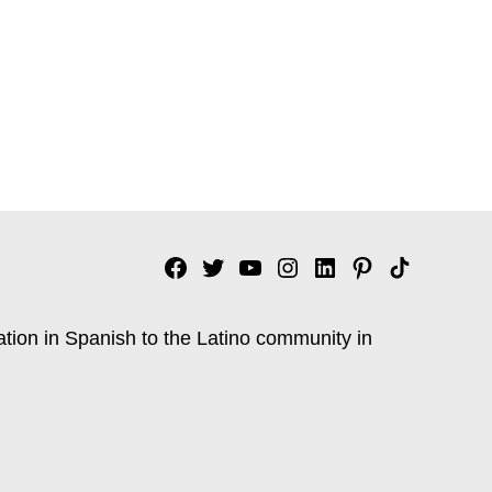
Facebook
Twitter
YouTube
Instagram
Linkedin
Pinterest
Tik
tok
ation in Spanish to the Latino community in