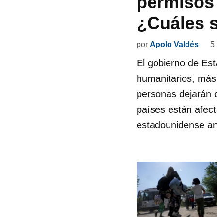
permisos 
¿Cuáles s
por
Apolo Valdés
5
El gobierno de Es
humanitarios, más 
personas dejarán d
países están afec
estadounidense an