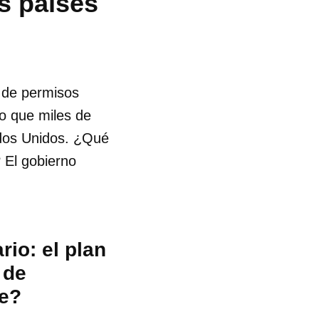
s países
 de permisos
o que miles de
ados Unidos. ¿Qué
 El gobierno
io: el plan
 de
te?