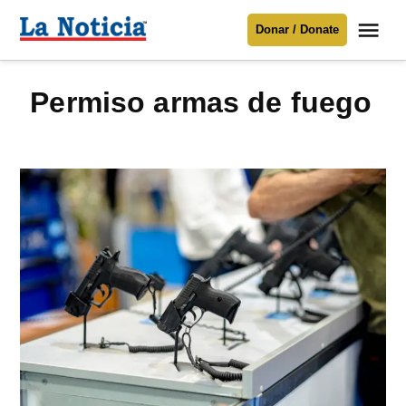
Saltar
Me
Donar / Donate
al
La
Noticia
contenido
permiso armas de fuego
Para mantenerte informado necesitamos
tu apoyo
.
Donar