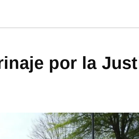
cia
tu apoyo
.
Donar