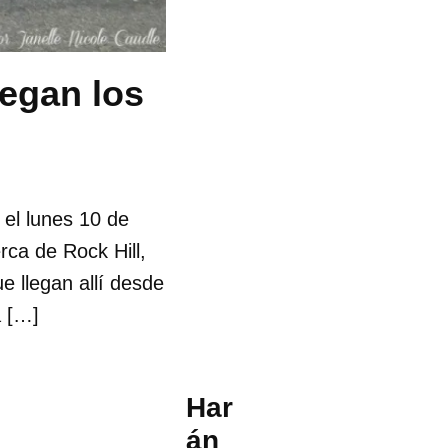
egan los
 el lunes 10 de
rca de Rock Hill,
e llegan allí desde
a […]
Har
án