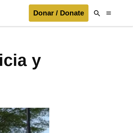
Donar / Donate
Open
Search