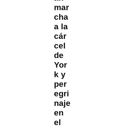
mar
cha
a la
cár
cel
de
Yor
k y
per
egri
naje
en
el