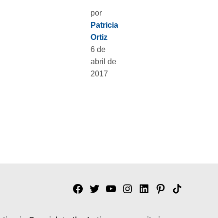
por
Patricia
Ortiz
6 de
abril de
2017
Facebook
Twitter
YouTube
Instagram
Linkedin
Pinterest
Tik
tok