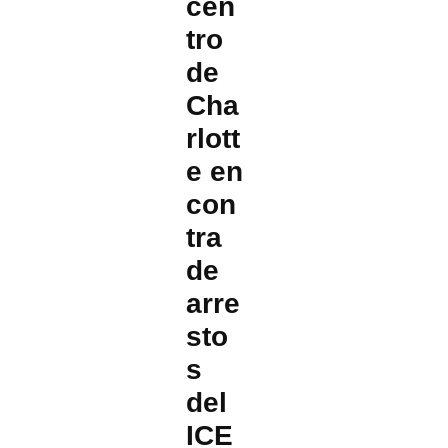
cen
tro
de
Cha
rlott
e en
con
tra
de
arre
sto
s
del
ICE