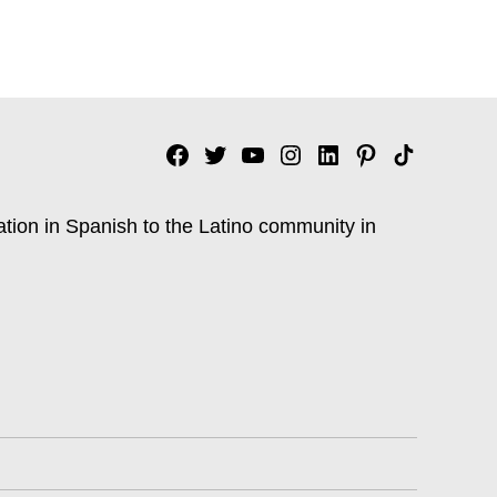
Facebook
Twitter
YouTube
Instagram
Linkedin
Pinterest
Tik
tok
ation in Spanish to the Latino community in