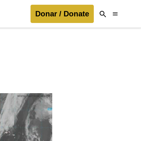
Donar / Donate
Open
Search