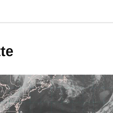
cia
tu apoyo
.
tte
Donar