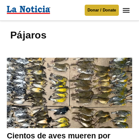
Saltar
Me
Donar / Donate
al
La
Noticia
contenido
Pájaros
Para mantenerte informado necesitamos
tu apoyo
.
Donar
Cientos de aves mueren por