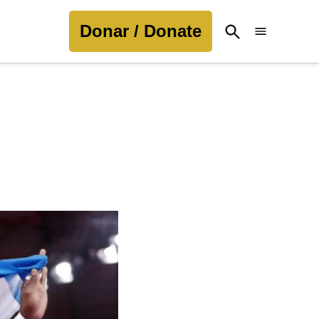
Donar / Donate
Open
Search