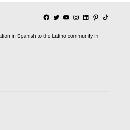
Facebook
Twitter
YouTube
Instagram
Linkedin
Pinterest
Tik
tok
ation in Spanish to the Latino community in