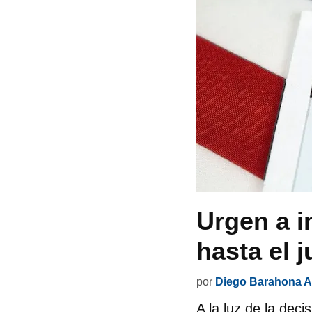
Urgen a i
hasta el 
por
Diego Barahona A
A la luz de la dec