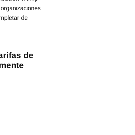
 organizaciones
ompletar de
arifas de
lmente