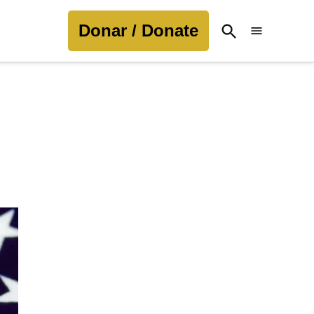
Donar / Donate
Open
Search