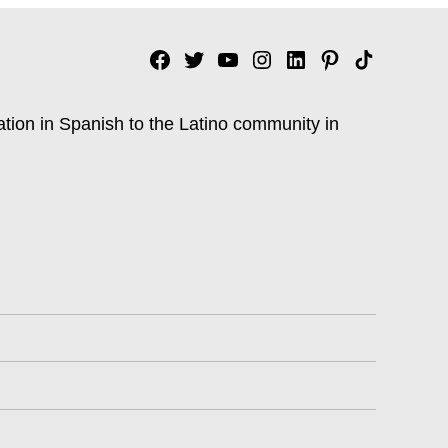
Facebook
Twitter
YouTube
Instagram
Linkedin
Pinterest
Tik
tok
ation in Spanish to the Latino community in