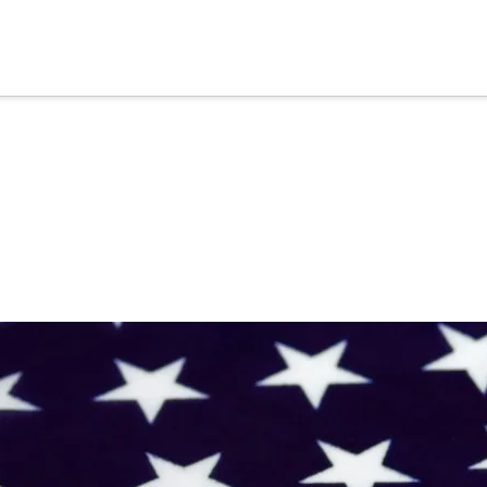
cia
tu apoyo
.
Donar