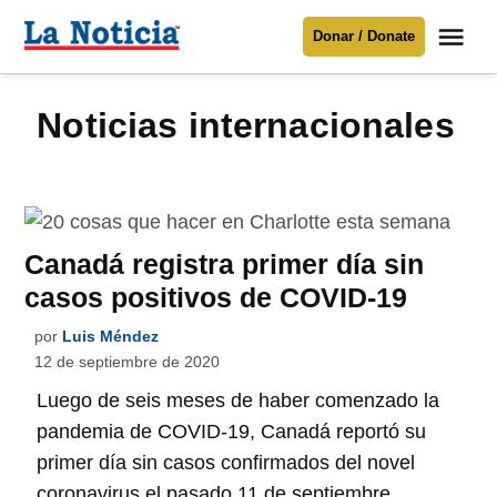
Saltar
Me
Donar / Donate
al
La
Noticia
contenido
noticias internacionales
Para mantenerte informado necesitamos
tu apoyo
.
Donar
Canadá registra primer día sin
casos positivos de COVID-19
por
Luis Méndez
12 de septiembre de 2020
Luego de seis meses de haber comenzado la
pandemia de COVID-19, Canadá reportó su
primer día sin casos confirmados del novel
coronavirus el pasado 11 de septiembre