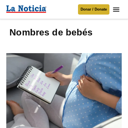
Saltar
Me
Donar / Donate
al
La
Noticia
contenido
nombres de bebés
Para mantenerte informado necesitamos
tu apoyo
.
Donar