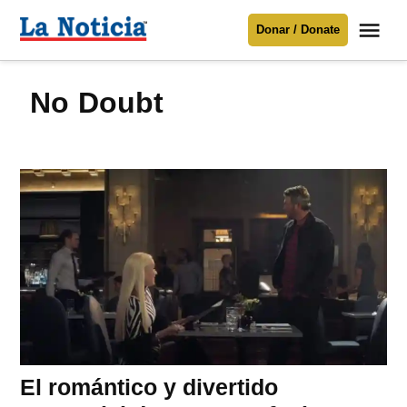
Saltar
Me
Donar / Donate
al
La
Noticia
contenido
No Doubt
Para mantenerte informado necesitamos
tu apoyo
.
Donar
El romántico y divertido