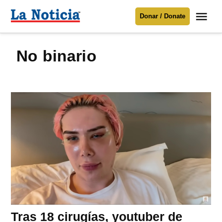
Saltar
Me
Donar / Donate
al
La
Noticia
contenido
no binario
Para mantenerte informado necesitamos
tu apoyo
.
Donar
Tras 18 cirugías, youtuber de