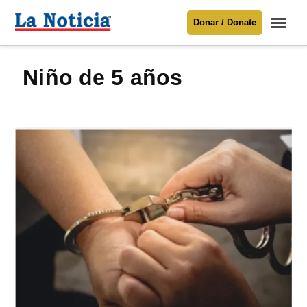
Saltar
Me
Donar / Donate
al
La
Noticia
contenido
niño de 5 años
Para mantenerte informado necesitamos
tu apoyo
.
Donar