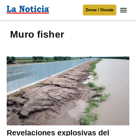
Saltar
Me
Donar / Donate
al
La
Noticia
contenido
muro fisher
Para mantenerte informado necesitamos
tu apoyo
.
Donar
Revelaciones explosivas del