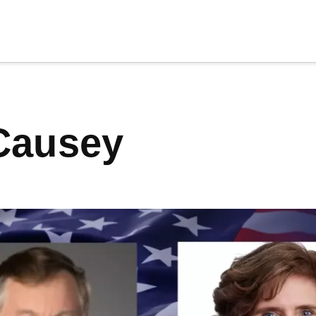
cia
tu apoyo
.
 Causey
Donar