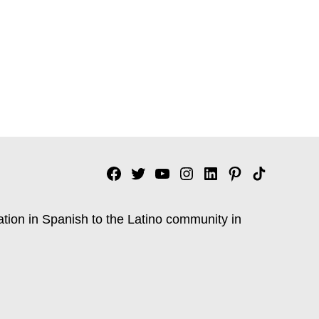
Facebook
Twitter
YouTube
Instagram
Linkedin
Pinterest
Tik
tok
ation in Spanish to the Latino community in