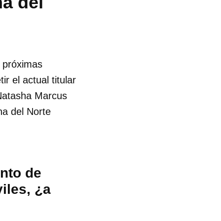
a del
s próximas
 el actual titular
 Natasha Marcus
na del Norte
ento de
iles, ¿a