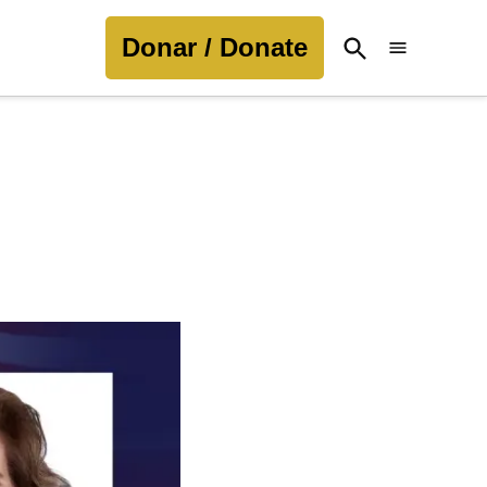
Donar / Donate
Open
Search