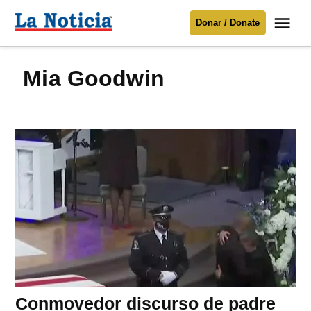
Saltar
Me
Donar / Donate
al
La
Noticia
contenido
Mia Goodwin
Para mantenerte informado necesitamos
tu apoyo
.
Donar
Conmovedor discurso de padre