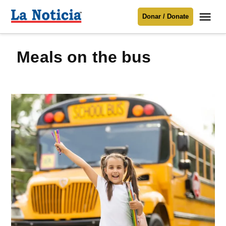
Saltar
Me
Donar / Donate
al
La
Noticia
contenido
meals on the bus
Para mantenerte informado necesitamos
tu apoyo
.
Donar