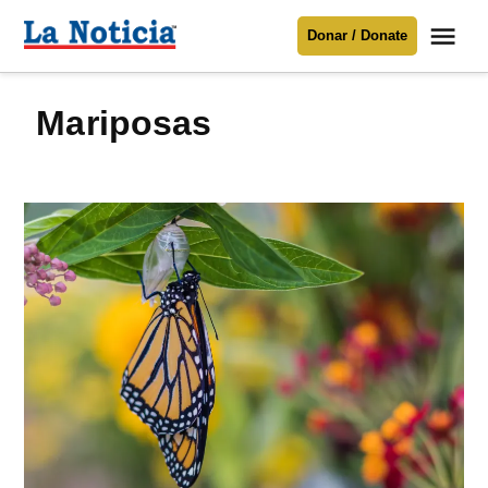
Saltar
Me
Donar / Donate
al
La
Noticia
contenido
Mariposas
Para mantenerte informado necesitamos
tu apoyo
.
Donar