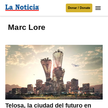
Saltar
Me
Donar / Donate
al
La
Noticia
contenido
Marc Lore
Para mantenerte informado necesitamos
tu apoyo
.
Donar
Telosa, la ciudad del futuro en