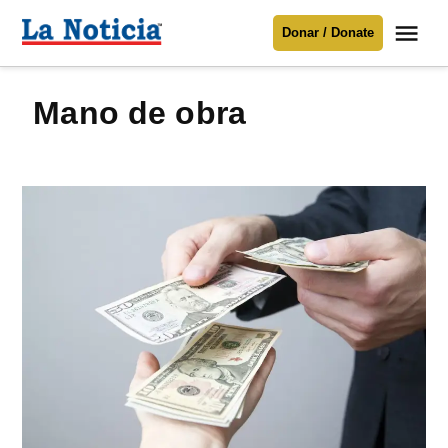
Saltar
Me
Donar / Donate
al
La
Noticia
contenido
mano de obra
Para mantenerte informado necesitamos
tu apoyo
.
Donar