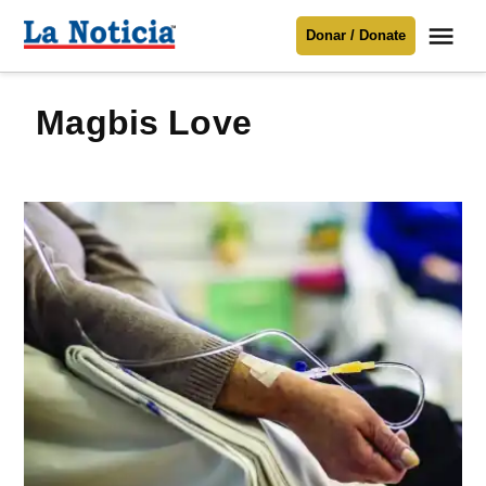
Saltar
Me
Donar / Donate
al
La
Noticia
contenido
Magbis Love
Para mantenerte informado necesitamos
tu apoyo
.
Donar