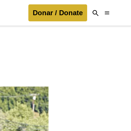
Donar / Donate
Open
Search