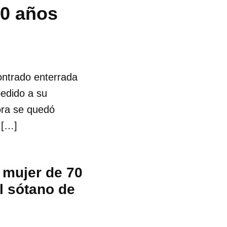
70 años
ontrado enterrada
pedido a su
dora se quedó
 […]
 mujer de 70
l sótano de