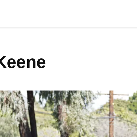
cia
tu apoyo
.
 Keene
Donar