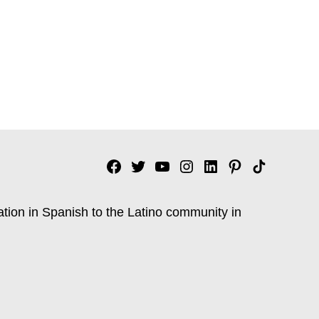
Facebook
Twitter
YouTube
Instagram
Linkedin
Pinterest
Tik
tok
ation in Spanish to the Latino community in