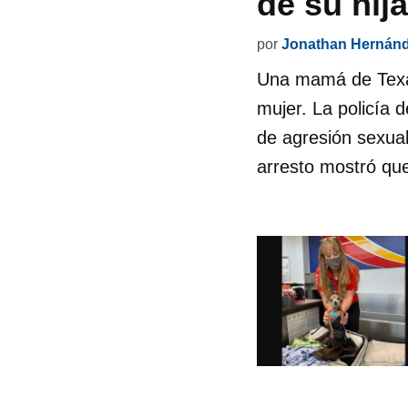
de su hij
por
Jonathan Hernán
Una mamá de Texas 
mujer. La policía 
de agresión sexu
arresto mostró que