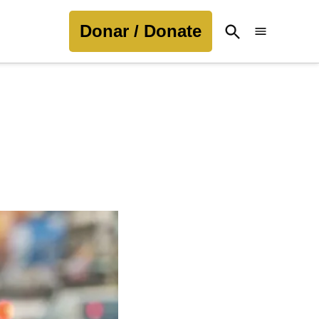
Donar / Donate
Open
Search