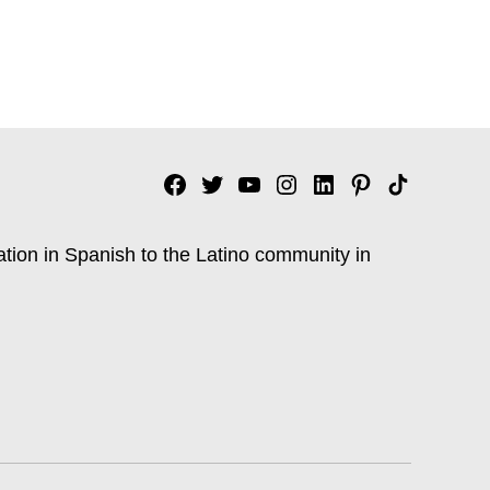
Facebook
Twitter
YouTube
Instagram
Linkedin
Pinterest
Tik
tok
ation in Spanish to the Latino community in