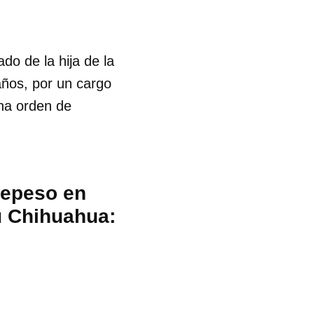
o de la hija de la
años, por un cargo
na orden de
repeso en
u Chihuahua: