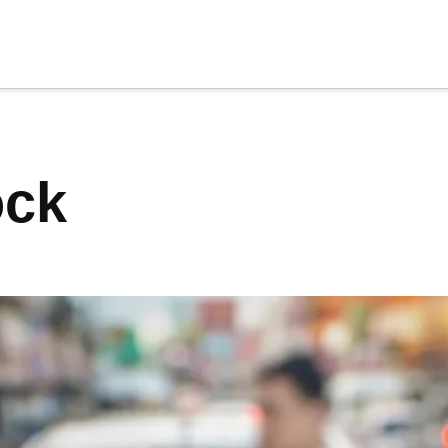
cia
tu apoyo
.
ock
Donar