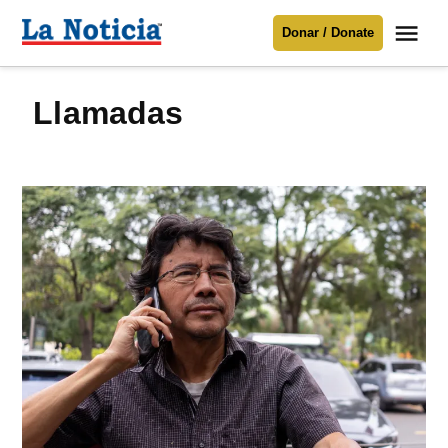
Saltar
Me
Donar / Donate
al
La
Noticia
contenido
llamadas
Para mantenerte informado necesitamos
tu apoyo
.
Donar