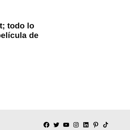
t; todo lo
elícula de
Facebook
Twitter
YouTube
Instagram
Linkedin
Pinterest
Tik