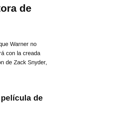
tora de
e que Warner no
rá con la creada
ón de Zack Snyder,
película de