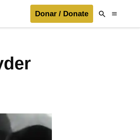
Donar / Donate
Open
Search