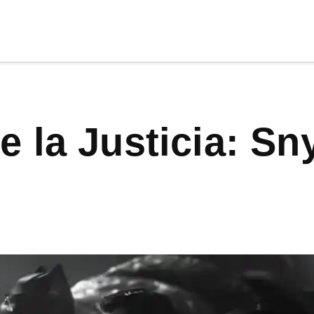
cia
tu apoyo
.
Donar