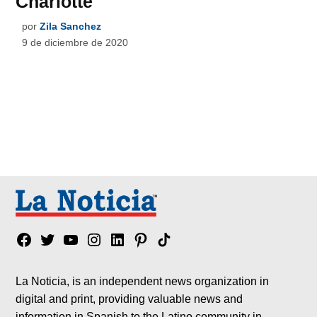
Charlotte
por
Zila Sanchez
9 de diciembre de 2020
Facebook
Twitter
YouTube
Instagram
Linkedin
Pinterest
Tik
tok
La Noticia, is an independent news organization in
digital and print, providing valuable news and
information in Spanish to the Latino community in