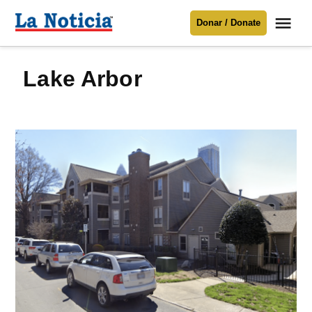
Saltar
Me
Donar / Donate
al
La
Noticia
contenido
Lake Arbor
Para mantenerte informado necesitamos
tu apoyo
.
Donar