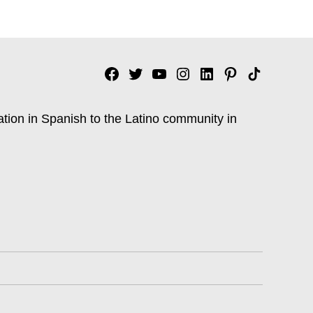
Facebook
Twitter
YouTube
Instagram
Linkedin
Pinterest
Tik
tok
ation in Spanish to the Latino community in