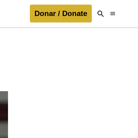
Donar / Donate
Open
Search