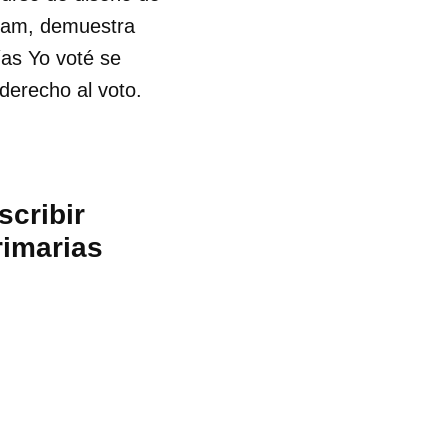
rham, demuestra
ías Yo voté se
derecho al voto.
scribir
rimarias