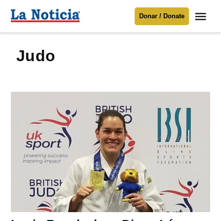
Saltar
Me
Donar / Donate
al
La
Noticia
contenido
Judo
Para mantenerte informado necesitamos
tu apoyo
.
Donar