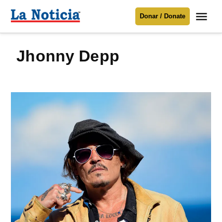
Saltar
Me
Donar / Donate
al
La
Noticia
contenido
Jhonny Depp
Para mantenerte informado necesitamos
tu apoyo
.
Donar