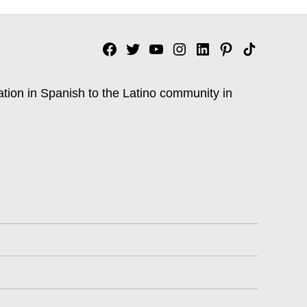
Facebook
Twitter
YouTube
Instagram
Linkedin
Pinterest
Tik
tok
ation in Spanish to the Latino community in