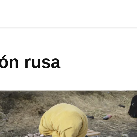
cia
tu apoyo
.
ión rusa
Donar