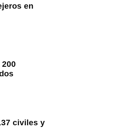
ejeros en
 200
idos
37 civiles y