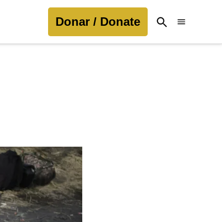
Donar / Donate
Open
Search