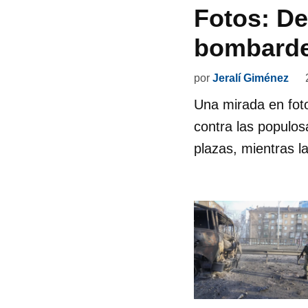
Fotos: De
bombard
por
Jeralí Giménez
Una mirada en fot
contra las populo
plazas, mientras l