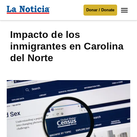
Saltar
Me
Donar / Donate
al
La
Noticia
contenido
Impacto de los
Para mantenerte informado necesitamos
tu apoyo
.
inmigrantes en Carolina
Donar
del Norte