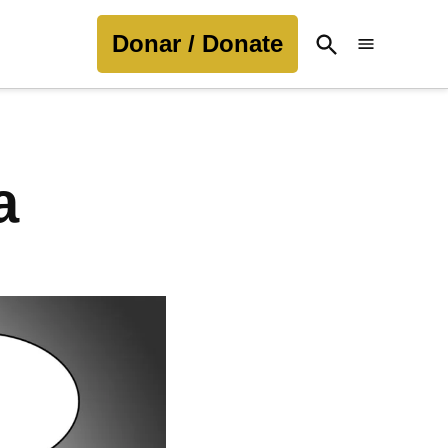
Donar / Donate
Open
Search
a