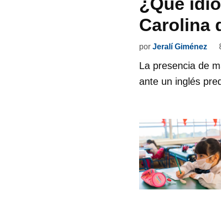
¿Qué idio
Carolina 
por
Jeralí Giménez
La presencia de má
ante un inglés pre