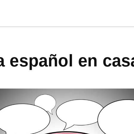
cia
tu apoyo
.
a español en cas
Donar