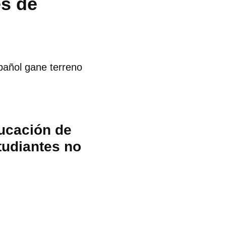
es de
spañol gane terreno
ucación de
tudiantes no