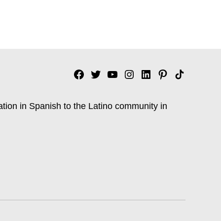
Facebook
Twitter
YouTube
Instagram
Linkedin
Pinterest
Tik
tok
ation in Spanish to the Latino community in