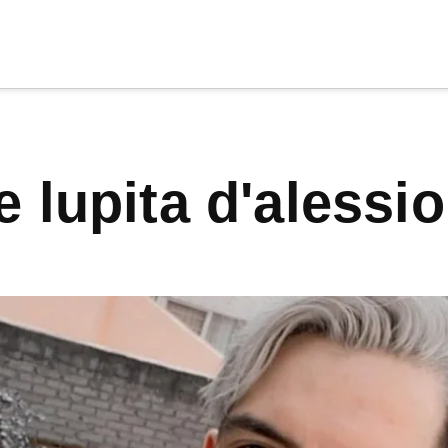
cia
tu apoyo
.
de lupita d'alessio
Donar