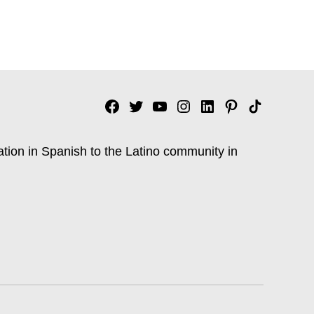
Facebook
Twitter
YouTube
Instagram
Linkedin
Pinterest
Tik
tok
ation in Spanish to the Latino community in