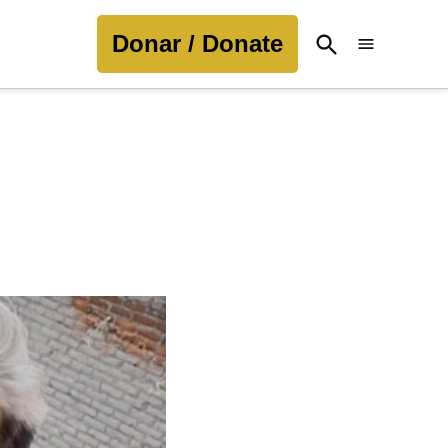
Donar / Donate
Open
Search