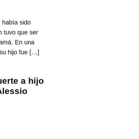
e había sido
n tuvo que ser
 mamá. En una
su hijo fue […]
erte a hijo
Alessio