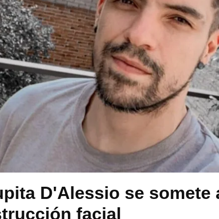
upita D'Alessio se somete 
trucción facial