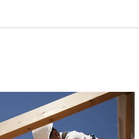
cia
tu apoyo
.
Donar