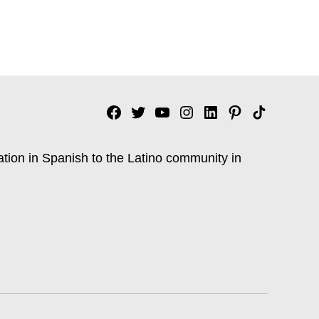
Facebook
Twitter
YouTube
Instagram
Linkedin
Pinterest
Tik
tok
ation in Spanish to the Latino community in