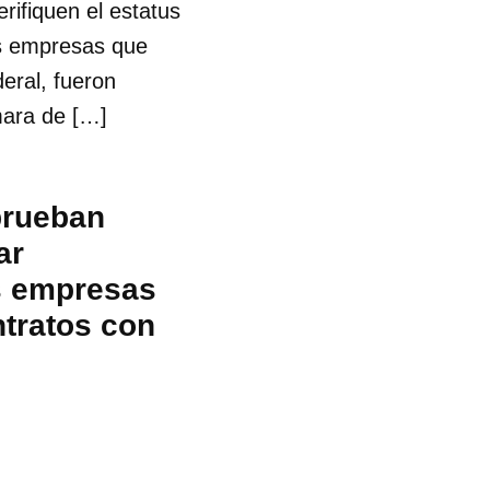
ifiquen el estatus
as empresas que
eral, fueron
mara de […]
prueban
ar
s empresas
ntratos con