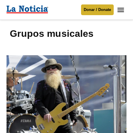
Saltar
Me
Donar / Donate
al
La
Noticia
contenido
Grupos musicales
Para mantenerte informado necesitamos
tu apoyo
.
Donar