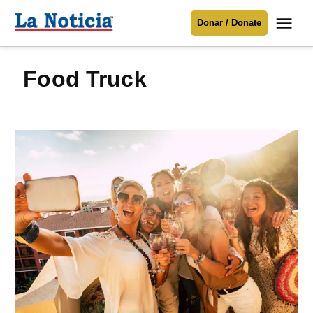
Saltar
Me
Donar / Donate
al
La
Noticia
contenido
Food Truck
Para mantenerte informado necesitamos
tu apoyo
.
Donar