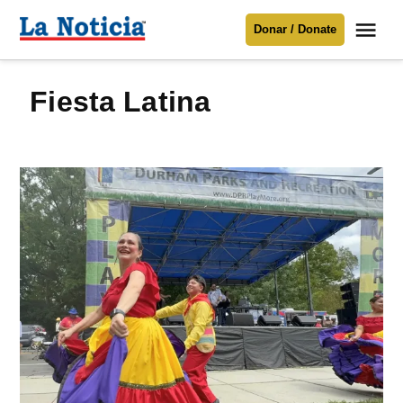
Saltar
Me
Donar / Donate
al
La
Noticia
contenido
Fiesta Latina
Para mantenerte informado necesitamos
tu apoyo
.
Donar