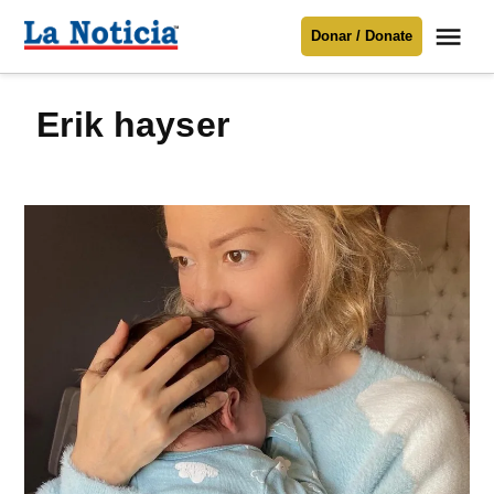
Saltar
Me
Donar / Donate
al
La
Noticia
contenido
Erik hayser
Para mantenerte informado necesitamos
tu apoyo
.
Donar